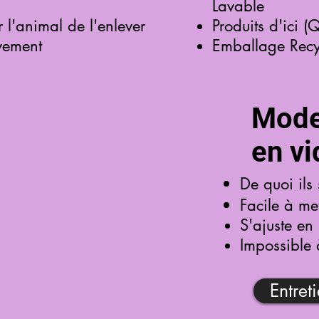
Lavable
 l'animal de l'enlever
Produits d'ici (
vement
Emballage Recy
Mode
en v
De quoi ils 
Facile à met
S'ajuste en 
Impossible 
Entret