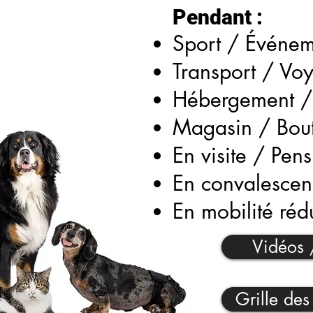
Pendant :
Sport / Événem
Transport / V
Hébergement /
Magasin / Bou
En visite / Pen
En convalescen
En mobilité réd
Vidéos 
Grille des