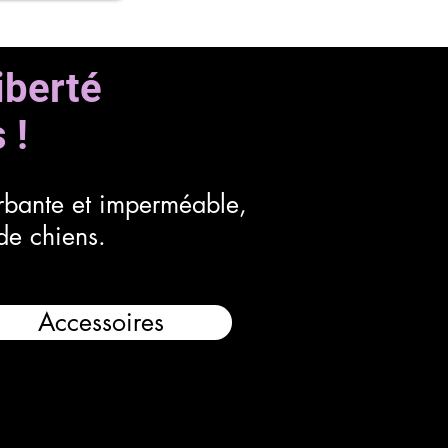
liberté
 !
orbante et imperméable,
 de chiens.
Accessoires