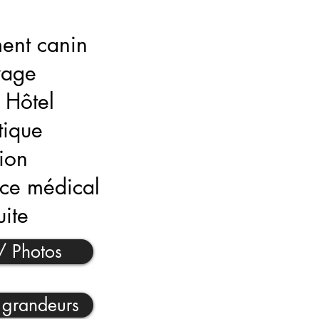
ent canin
oyage
 Hôtel
tique
sion
ce médical
uite
/ Photos
 grandeurs