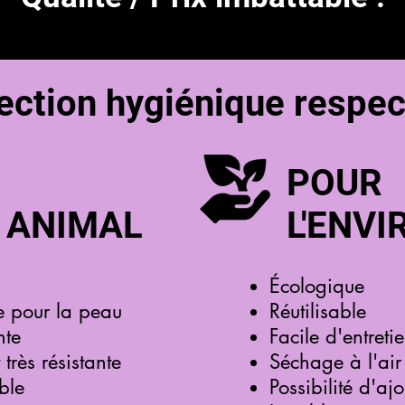
ection hygiénique respec
POUR
 ANIMAL
L'ENV
Écologique
e pour la peau
Réutilisable
nte
Facile d'entreti
très résistante
Séchage à l'air 
ble
Possibilité d'aj