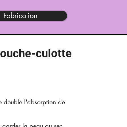
Fabrication
couche-culotte
te double l'absorption de
 garder la peau au sec.