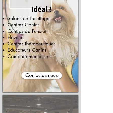
Idéal !
Salons de Toilettage
Centres Canins
Centres de Pension
Éleveurs
Centres thérapeutiques
Éducateurs Canins
Comportementalistes
Contactez-nous