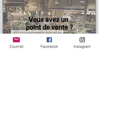
Vous avez un
point de vente ?
Idéal !
Courriel
Facebook
Instagram
Animalerie
Centres Canins
Pensions / Garderies
Vétérinaires
Centres Thérapeutiques
Hôtels / Campings
Agences de Voyage
Contactez-nous