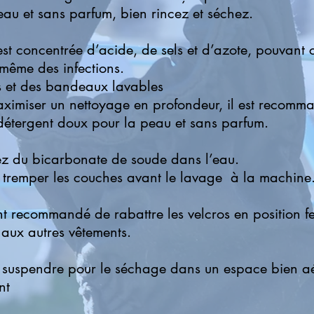
au et sans parfum, bien rincez et séchez.
st concentrée d’acide, de sels et d’azote, pouvant c
t même des infections.
es et des bandeaux lavables
maximiser un nettoyage en profondeur, il est recomm
n détergent doux pour la peau et sans parfum.
tez du bicarbonate de soude dans l’eau.
re tremper les couches avant le lavage à la machine
nt recommandé de rabattre les velcros en position f
 aux autres vêtements.
et suspendre pour le séchage dans un espace bien aér
nt