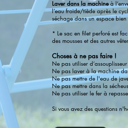
Laver dans la machine
à l’enve
l’eau froide/tiède après le cyc
séchage dans un espace bien 
* Le sac en filet perforé est f
des mousses et des autres vête
Choses à ne pas faire !
Ne pas utiliser d’assouplisseur 
Ne pas laver à la machine da
Ne pas mettre de l'eau de jav
Ne pas mettre dans la sécheu
Ne pas utiliser le fer à repasse
Si vous avez des questions n'h