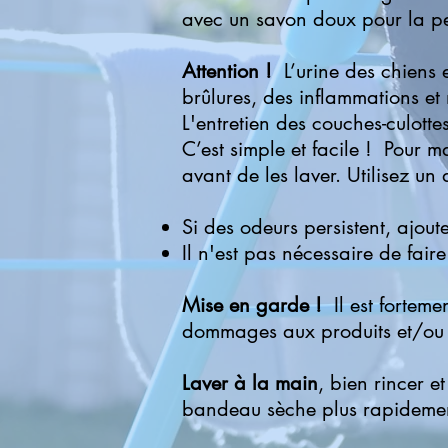
avec un savon doux pour la pe
Attention !
L’urine des chiens e
brûlures, des inflammations e
L'entretien des couches-culott
C’est simple et facile ! Pour 
avant de les laver. Utilisez u
Si des odeurs persistent, ajou
Il n'est pas nécessaire de fai
Mise en garde !
Il est forteme
dommages aux produits et/ou
Laver à la main
, bien rincer 
bandeau sèche plus rapideme