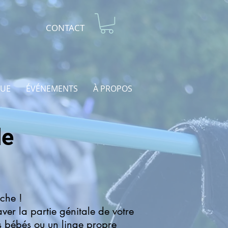
CONTACT
UE
ÉVÉNEMENTS
À PROPOS
de
che !
ver la partie génitale de votre
s bébés ou un linge propre