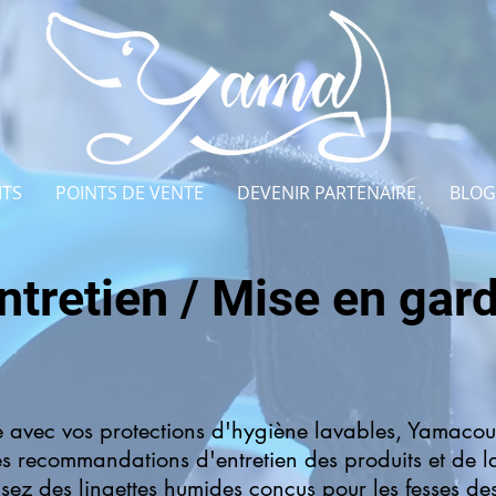
ITS
POINTS DE VENTE
DEVENIR PARTENAIRE
BLOG
ntretien / Mise en gar
ce avec vos protections d'hygiène lavables, Yamacou
es recommandations d'entretien des produits et de la
sez des lingettes humides conçus pour les fesses de