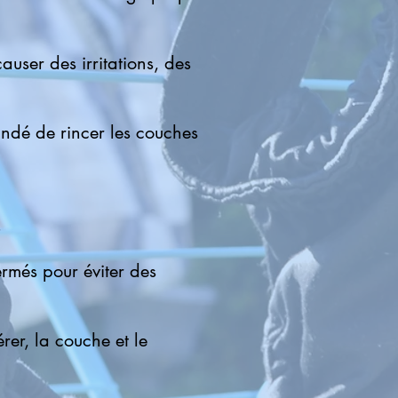
auser des irritations, des
andé de rincer les couches
.
ermés pour éviter des
er, la couche et le