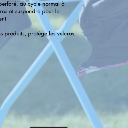
 perforé, au cycle normal à
cros et suspendre pour le
ent
os produits, protège les velcros