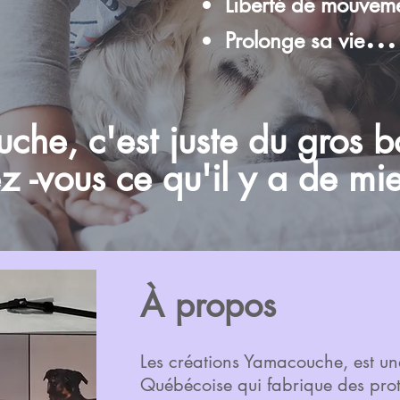
Liberté de mouvem
...
Prolonge sa vie
he, c'est juste du gros b
z -vous ce qu'il y a de mie
À propos
Les créations Yamacouche, est une
Québécoise qui fabrique des prot