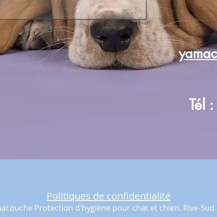
yamac
Tél 
Politiques de confidentialité
acouche Protection d'hygiène pour chat et chien. Rive-Sud