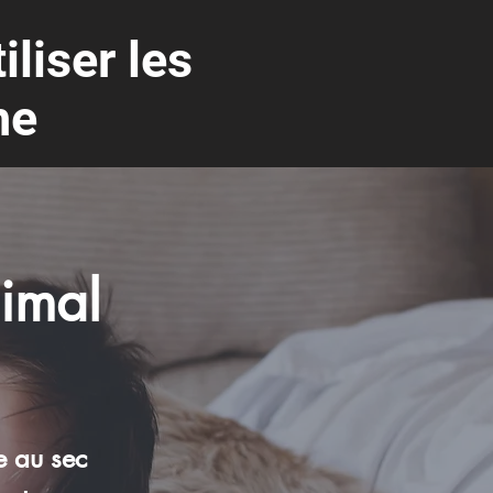
liser les
he
imal
e au sec