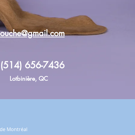
ouche@gmail.com
: (514) 656-7436
Lotbinière, QC
 de Montréal