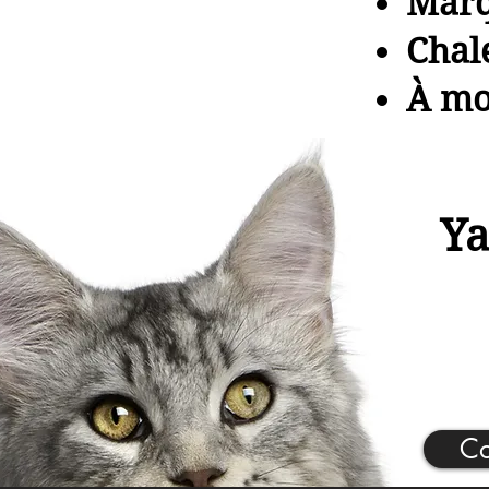
Marq
Chal
À mo
Y
Co