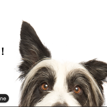
!
ène