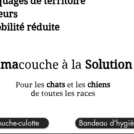
uages de territoire
eurs
bilité réduite
ama
couche à la
Solution
Pour les
chats
et les
chiens
de toutes les races
uche-culotte
Bandeau d'hygi