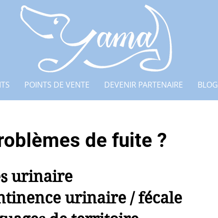
ITS
POINTS DE VENTE
DEVENIR PARTENAIRE
BLOG
problèmes de fuite ?
s urinaire
tinence urinaire / fécale